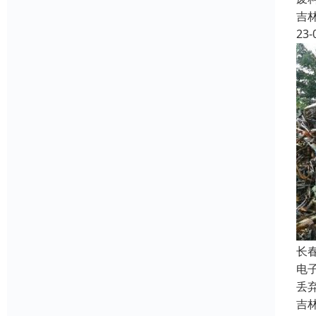
吉
23-
长
电
丢
吉