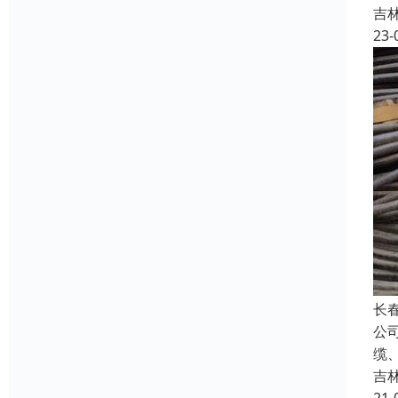
吉
23-
长
公
缆
吉