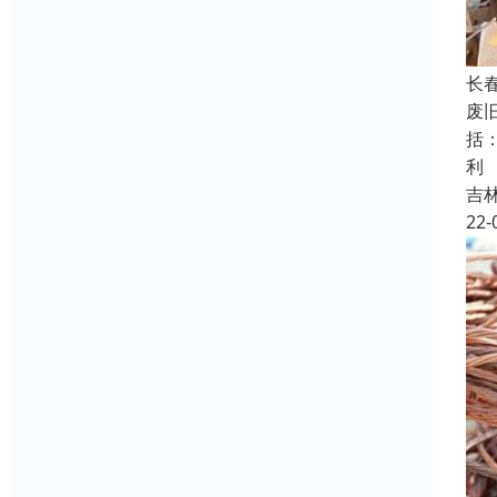
长
废
括
利
吉
22-