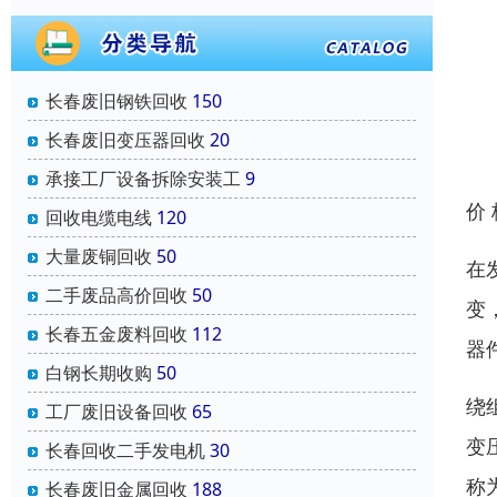
长春废旧钢铁回收
150
长春废旧变压器回收
20
承接工厂设备拆除安装工
9
价
回收电缆电线
120
大量废铜回收
50
在
二手废品高价回收
50
变
长春五金废料回收
112
器
白钢长期收购
50
绕
工厂废旧设备回收
65
变
长春回收二手发电机
30
称
长春废旧金属回收
188