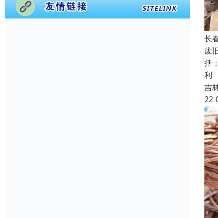
长
废
括
利
吉
22-