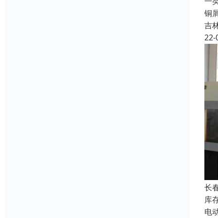
一类
铜
吉
22-
长
库
电