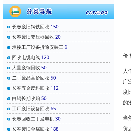
长春废旧钢铁回收
150
长春废旧变压器回收
20
承接工厂设备拆除安装工
9
价
回收电缆电线
120
大量废铜回收
50
人
二手废品高价回收
50
广
长春五金废料回收
112
度
白钢长期收购
50
的
工厂废旧设备回收
65
当
长春回收二手发电机
30
价
长春废旧金属回收
188