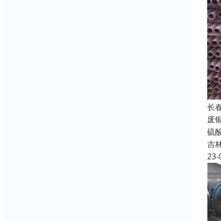
长
废
硫
吉
23-