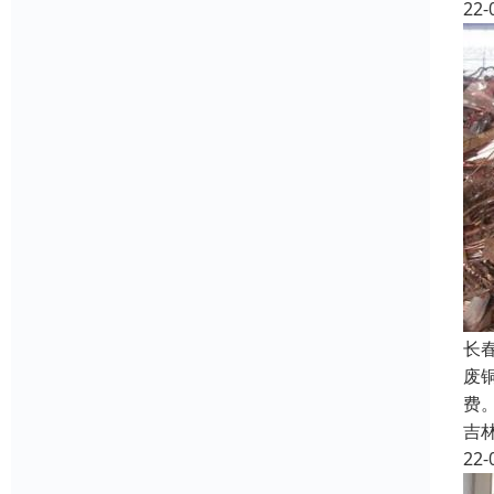
22-
长
废
费
吉
22-