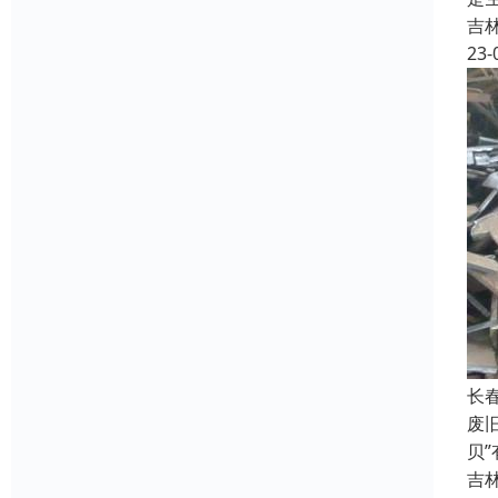
吉
23-
长
废
贝
吉