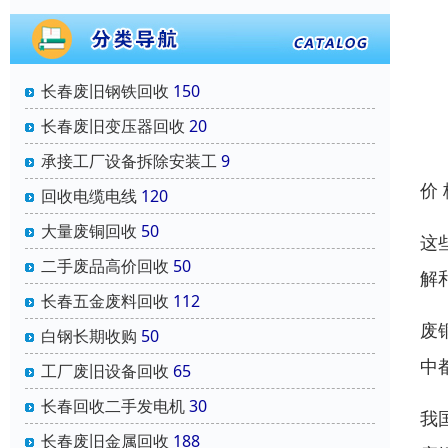
长春废旧钢铁回收
150
长春废旧变压器回收
20
承接工厂设备拆除安装工
9
价
回收电缆电线
120
大量废铜回收
50
这
二手废品高价回收
50
解
长春五金废料回收
112
废
白钢长期收购
50
中
工厂废旧设备回收
65
长春回收二手发电机
30
我
长春废旧金属回收
188