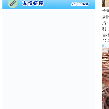
长
废
括
利
吉
22-