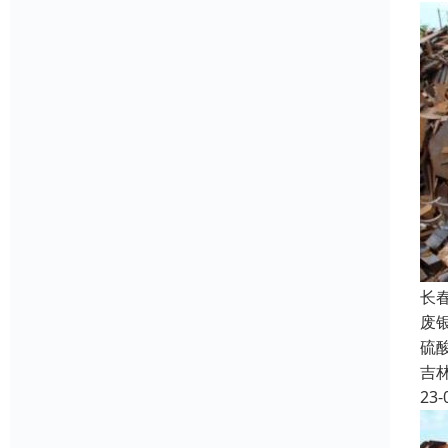
长
废
硫
吉
23-