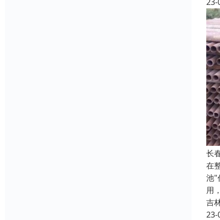
23-
长
在
池
用
吉
23-