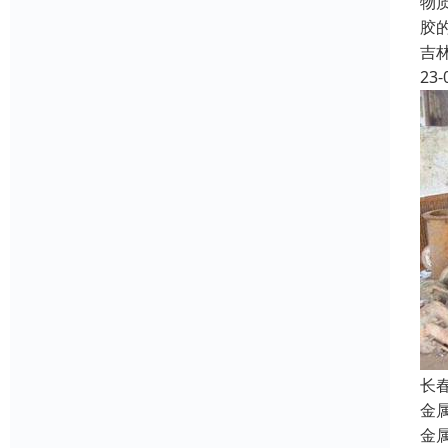
物
胶
吉
23-
长
金
金