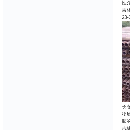
性
吉
23-
长
物
胶
吉