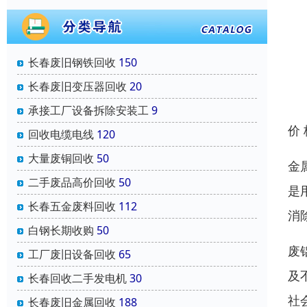
长春废旧钢铁回收
150
长春废旧变压器回收
20
承接工厂设备拆除安装工
9
价
回收电缆电线
120
大量废铜回收
50
金
二手废品高价回收
50
是
长春五金废料回收
112
消
白钢长期收购
50
废
工厂废旧设备回收
65
及
长春回收二手发电机
30
社
长春废旧金属回收
188