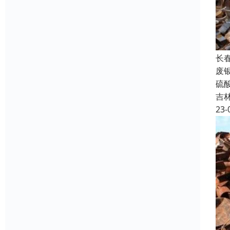
长
废
硫
吉
23-