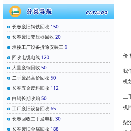
长春废旧钢铁回收
150
长春废旧变压器回收
20
承接工厂设备拆除安装工
9
价
回收电缆电线
120
大量废铜回收
50
我
二手废品高价回收
50
机
长春五金废料回收
112
二
白钢长期收购
50
机
工厂废旧设备回收
65
长春回收二手发电机
30
柴
长春废旧金属回收
188