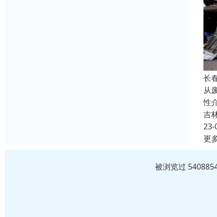
长
从
性
吉
23-
更
被浏览过 5408