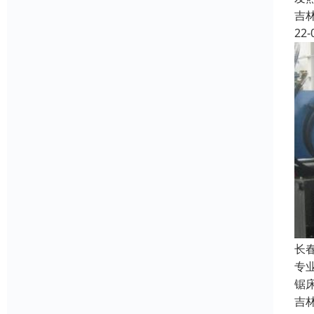
吉
22-
长
专
锯
吉