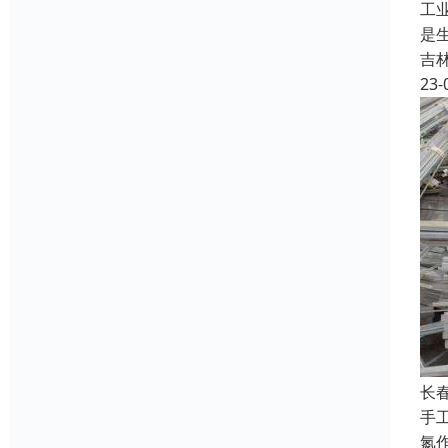
工
是
吉
23-
长
手
氮