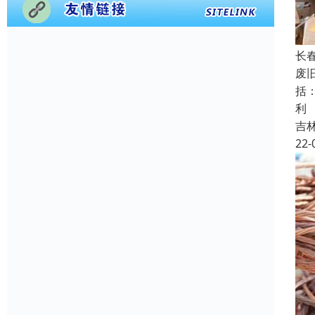
长
废
括
利
吉
22-