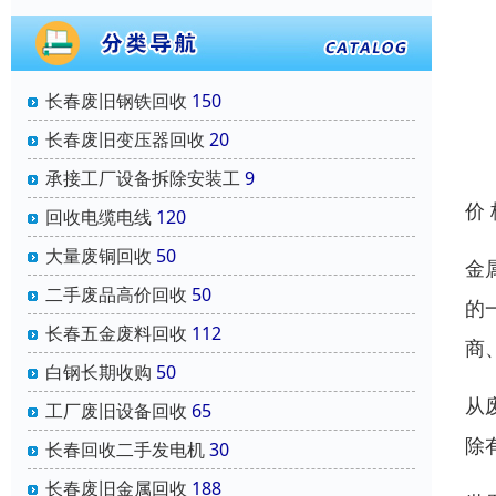
长春废旧钢铁回收
150
长春废旧变压器回收
20
承接工厂设备拆除安装工
9
价
回收电缆电线
120
大量废铜回收
50
金
二手废品高价回收
50
的
长春五金废料回收
112
商
白钢长期收购
50
从
工厂废旧设备回收
65
除
长春回收二手发电机
30
长春废旧金属回收
188