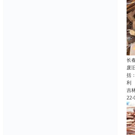
长
废
括
利
吉
22-