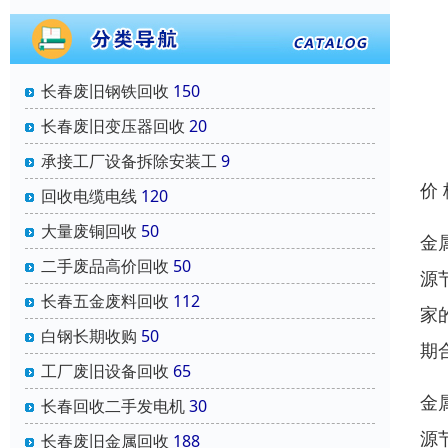
长春废旧钢铁回收
150
长春废旧变压器回收
20
承接工厂设备拆除安装工
9
价
回收电缆电线
120
大量废铜回收
50
金
二手废品高价回收
50
源
长春五金废料回收
112
家
白钢长期收购
50
期
工厂废旧设备回收
65
金
长春回收二手发电机
30
源
长春废旧金属回收
188