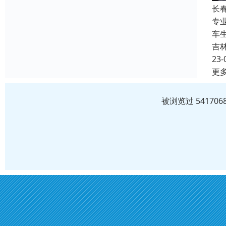
长
专
车
吉
23-
更
被浏览过 5417