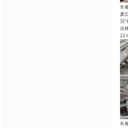
长
废
贝
吉
22-
长