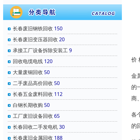
长春废旧钢铁回收
150
长春废旧变压器回收
20
承接工厂设备拆除安装工
9
价
回收电缆电线
120
大量废铜回收
50
金
二手废品高价回收
50
的
长春五金废料回收
112
商
白钢长期收购
50
各
工厂废旧设备回收
65
的
长春回收二手发电机
30
长春废旧金属回收
188