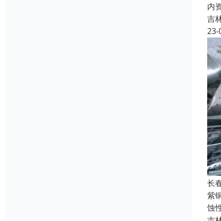
内
吉
23-
长
紫
蚀
吉