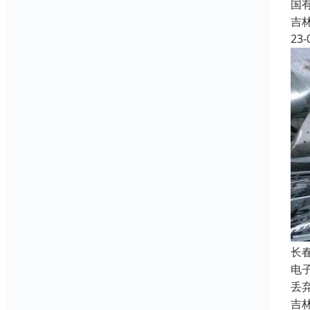
国
吉
23-
长
电
丢
吉