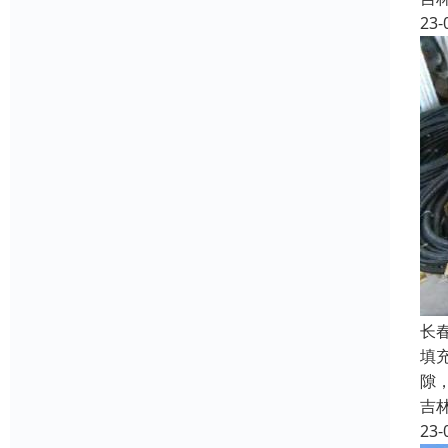
23-
长
填
隙
吉
23-