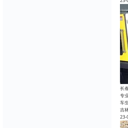
23-
长
专
车
吉
23-