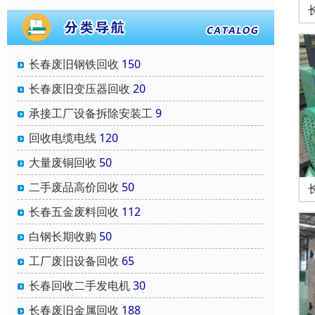
长春废旧钢铁回收
150
长春废旧变压器回收
20
承接工厂设备拆除安装工
9
回收电缆电线
120
大量废铜回收
50
二手废品高价回收
50
长春五金废料回收
112
白钢长期收购
50
工厂废旧设备回收
65
长春回收二手发电机
30
长春废旧金属回收
188