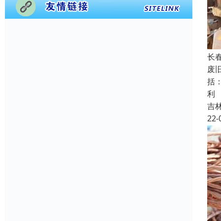
长
废
括
利
吉
22-