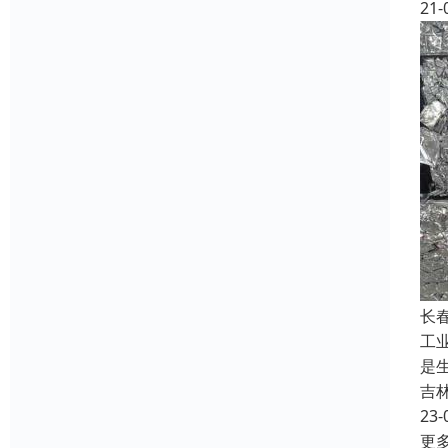
21-
长
工
是
吉
23-
更