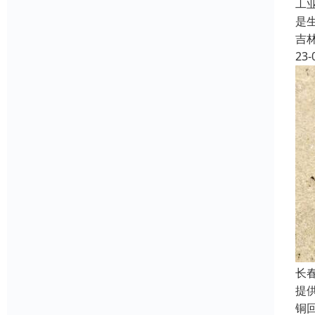
工
是
吉
23-
长
提
铜