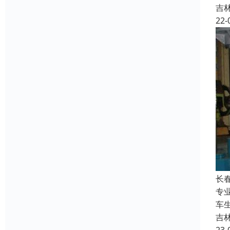
吉
22-
长
专
车
吉